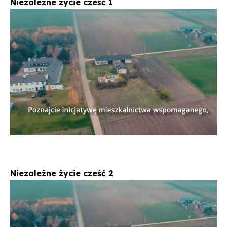
Niezależne życie cześć 1
na
w
ze
na
stronie
wersji
strony
Facebook'u
PDF
Niezależne życie cześć 2