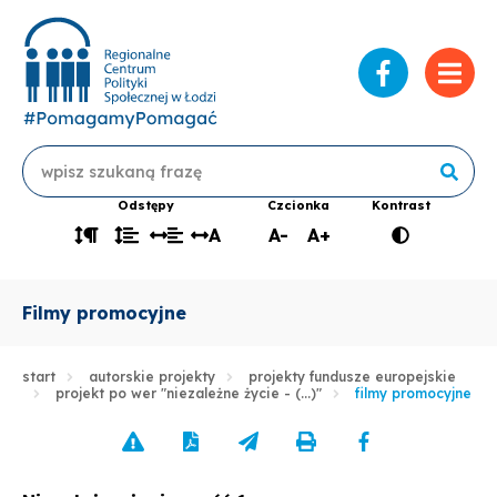
Przejdź
na
profil
Wyszukiwarka
Wyszuki
Szukaj
RCPS
Odstępy
Czcionka
Kontrast
na
A
A-
A+
Odstęp
Odstęp
Odstęp
Odstęp
Zmniejsz
Zwiększ
Wersja
Faceboo
między
między
między
między
wielkość
wielkość
kontrasto
akapitami
wierszami
słowami
literami
tekstu
tekstu
strony
Filmy promocyjne
start
autorskie projekty
projekty fundusze europejskie
projekt po wer "niezależne życie - (...)"
filmy promocyjne
Zgłoś
Pobierz
Wyślij
Drukuj
Udostępnij
błąd
stronę
link
stronę
stronę